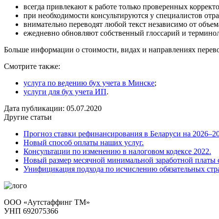
всегда привлекают к работе только проверенных корректо
при необходимости консультируются у специалистов отра
внимательно переводят любой текст независимо от объем
ежедневно обновляют собственный глоссарий и терминол
Больше информации о стоимости, видах и направлениях перев
Смотрите также:
услуга по ведению бух учета в Минске
;
услуги для бух учета ИП
.
Дата публикации: 05.07.2020
Другие статьи
Прогноз ставки рефинансирования в Беларуси на 2026–202
Новый способ оплаты наших услуг.
Консультации по изменению в налоговом кодексе 2022.
Новый размер месячной минимальной заработной платы с
Унифицикация подхода по исчислению обязательных стра
ООО «Аутстаффинг ТМ»
УНП 692075366