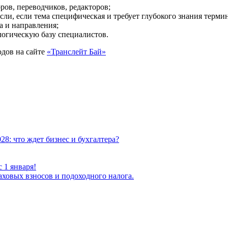
ров, переводчиков, редакторов;
сли, если тема специфическая и требует глубокого знания терми
а и направления;
огическую базу специалистов.
одов на сайте
«Транслейт Бай»
8: что ждет бизнес и бухгалтера?
 1 января!
ховых взносов и подоходного налога.