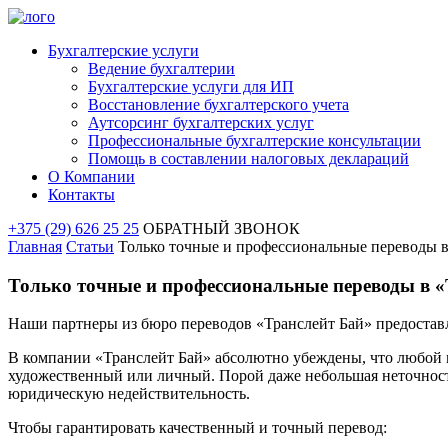
Бухгалтерские услуги
Ведение бухгалтерии
Бухгалтерские услуги для ИП
Восстановление бухгалтерского учета
Аутсорсинг бухгалтерских услуг
Профессиональные бухгалтерские консультации
Помощь в составлении налоговых деклараций
О Компании
Контакты
+375 (29) 626 25 25
ОБРАТНЫЙ ЗВОНОК
Главная
Статьи
Только точные и профессиональные переводы в
Только точные и профессиональные переводы в 
Наши партнеры из бюро переводов «Транслейт Бай» предоставл
В компании «Транслейт Бай» абсолютно убеждены, что любой 
художественный или личный. Порой даже небольшая неточност
юридическую недействительность.
Чтобы гарантировать качественный и точный перевод: