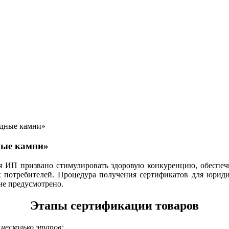
одные камни»
ные камни»
я ИП призвано стимулировать здоровую конкуренцию, обеспечи
их потребителей. Процедура получения сертификатов для юрид
не предусмотрено.
Этапы сертификации товаров
несколько этапов: