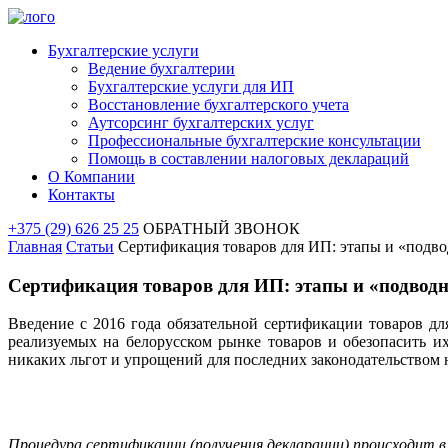
Бухгалтерские услуги
Ведение бухгалтерии
Бухгалтерские услуги для ИП
Восстановление бухгалтерского учета
Аутсорсинг бухгалтерских услуг
Профессиональные бухгалтерские консультации
Помощь в составлении налоговых деклараций
О Компании
Контакты
+375 (29) 626 25 25
ОБРАТНЫЙ ЗВОНОК
Главная
Статьи
Сертификация товаров для ИП: этапы и «подв
Сертификация товаров для ИП: этапы и «подвод
Введение с 2016 года обязательной сертификации товаров дл
реализуемых на белорусском рынке товаров и обезопасить 
никаких льгот и упрощений для последних законодательством 
Процедура сертификации (получения декларации) происходит в 