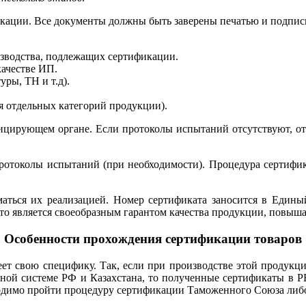
икации. Все документы должны быть заверены печатью и подпис
зводства, подлежащих сертификации.
ачестве ИП.
ры, ТН и т.д).
 отдельных категорий продукции).
ицирующем органе. Если протоколы испытаний отсутствуют, отд
ротоколы испытаний (при необходимости). Процедура сертифик
маться их реализацией. Номер сертификата заносится в Единый
о является своеобразным гарантом качества продукции, повыша
Особенности прохождения сертификации товаров
меет свою специфику. Так, если при производстве этой продук
ьной системе РФ и Казахстана, то полученные сертификаты в Р
ходимо пройти процедуру сертификации Таможенного Союза либ