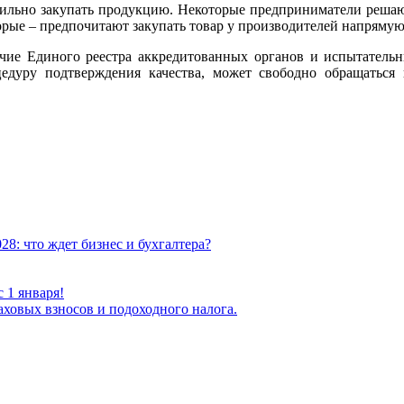
авильно закупать продукцию. Некоторые предприниматели решаю
ые – предпочитают закупать товар у производителей напрямую 
ичие Единого реестра аккредитованных органов и испытательн
цедуру подтверждения качества, может свободно обращатьс
8: что ждет бизнес и бухгалтера?
 1 января!
ховых взносов и подоходного налога.