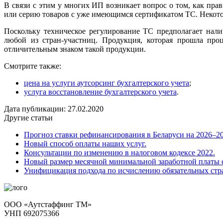
В связи с этим у многих ИП возникает вопрос о том, как пр
или серию товаров с уже имеющимся сертификатом ТС. Некотор
Поскольку техническое регулирование ТС предполагает нал
любой из стран-участниц. Продукция, которая прошла про
отличительным знаком такой продукции.
Смотрите также:
цена на услуги аутсорсинг бухгалтерского учета
;
услуга восстановление бухгалтерского учета
.
Дата публикации: 27.02.2020
Другие статьи
Прогноз ставки рефинансирования в Беларуси на 2026–202
Новый способ оплаты наших услуг.
Консультации по изменению в налоговом кодексе 2022.
Новый размер месячной минимальной заработной платы с
Унифицикация подхода по исчислению обязательных стра
ООО «Аутстаффинг ТМ»
УНП 692075366